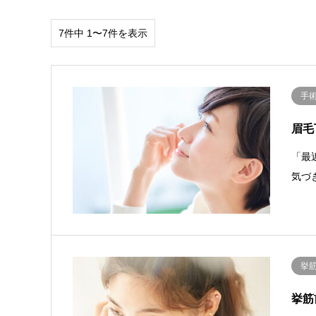
7件中 1〜7件を表示
手
眉毛
「最
気づ
挙
挙筋