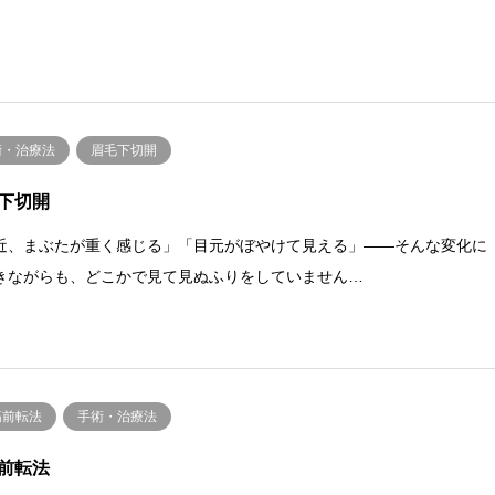
術・治療法
眉毛下切開
下切開
近、まぶたが重く感じる」「目元がぼやけて見える」――そんな変化に
きながらも、どこかで見て見ぬふりをしていません…
筋前転法
手術・治療法
前転法