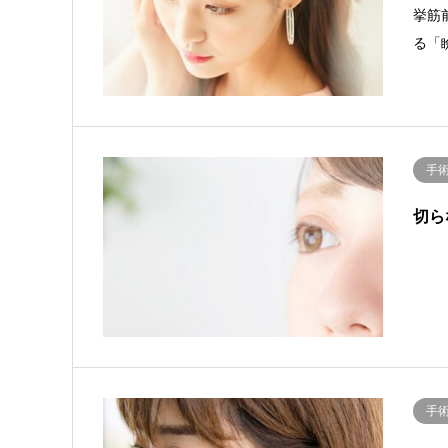
挙筋
る「
手
切ら
手