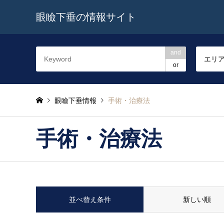
眼瞼下垂の情報サイト
and
エリ
or
眼瞼下垂情報
手術・治療法
手術・治療法
並べ替え条件
新しい順