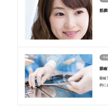
筋膜
手
眼瞼
眼瞼
的に