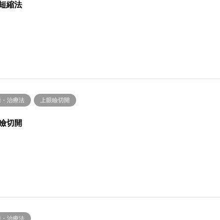
短縮法
術・治療法
上眼瞼切開
瞼切開
術・治療法