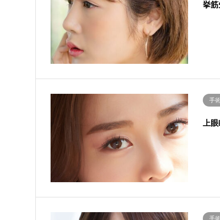
挙筋
手
上眼
手