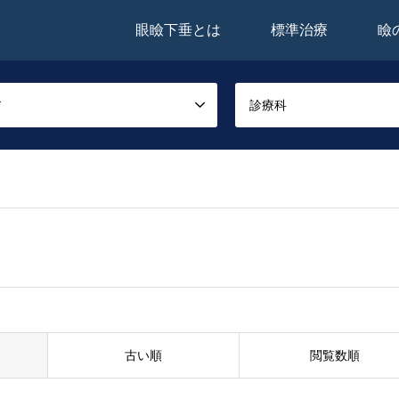
眼瞼下垂とは
標準治療
瞼
ア
診療科
古い順
閲覧数順